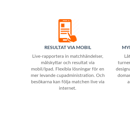
RESULTAT VIA MOBIL
MYR
Live-rapportera in matchhändelser,
Lå
målskyttar och resultat via
turner
mobil/Ipad. Flexibla lösningar för en
designa
mer levande cupadministration. Och
domar
besökarna kan följa matchen live via
a
internet.