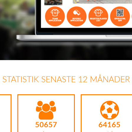
STATISTIK SENASTE 12 MÅNADER
69422
87469