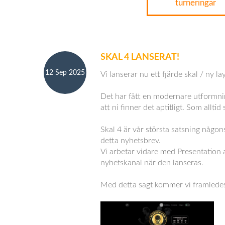
turneringar
SKAL 4 LANSERAT!
12 Sep 2025
Vi lanserar nu ett fjärde skal / ny 
Det har fått en modernare utformnin
att ni finner det aptitligt. Som allt
Skal 4 är vår största satsning någons
detta nyhetsbrev.
Vi arbetar vidare med Presentation
nyhetskanal när den lanseras.
Med detta sagt kommer vi framledes a