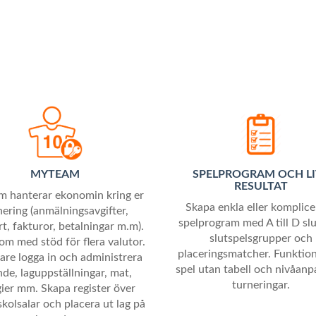
MYTEAM
SPELPROGRAM OCH LI
RESULTAT
 hanterar ekonomin kring er
Skapa enkla eller komplic
nering (anmälningsavgifter,
spelprogram med A till D slu
t, fakturor, betalningar m.m).
slutspelsgrupper och
m med stöd för flera valutor.
placeringsmatcher. Funktion
dare logga in och administrera
spel utan tabell och nivåan
de, laguppställningar, mat,
turneringar.
gier mm. Skapa register över
skolsalar och placera ut lag på