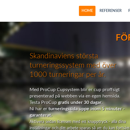
HOME
REFERENSER
FÖ
Skandinaviens största
turneringssystem med över
1000 turneringar per år.
Med ProCup Cupsystem blir er cup proffsigt
presenterad på webben via en egen hemsida.
Testa ProCup
gratis under 30 dagar
.
Ni har er
turneringssida uppe inom 5 minuter -
garanterat.
Aktivera sedan licensen med ett knapptryck - alla dina
inställningar och ditt arbete sparas så att du kan fortsät