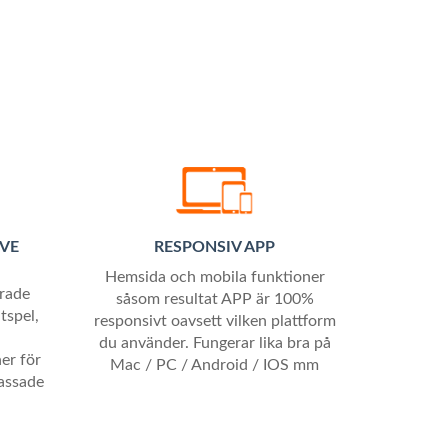
VE
RESPONSIV APP
Hemsida och mobila funktioner
erade
såsom resultat APP är 100%
tspel,
responsivt oavsett vilken plattform
du använder. Fungerar lika bra på
er för
Mac / PC / Android / IOS mm
passade