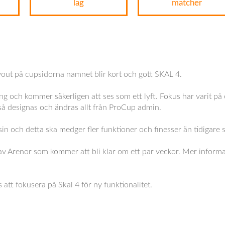
lag
matcher
layout på cupsidorna namnet blir kort och gott SKAL 4.
g och kommer säkerligen att ses som ett lyft. Fokus har varit på 
id så designas och ändras allt från ProCup admin.
in och detta ska medger fler funktioner och finesser än tidigare ska
 av Arenor som kommer att bli klar om ett par veckor. Mer inform
tt fokusera på Skal 4 för ny funktionalitet.