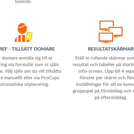
boende.
EF - TILLSÄTT DOMARE
RESULTATSKÄRMAR
t domare anmäla sig till er
Ställ in rullande skärmar so
ing via formulär som ni själv
resultat och tabeller på storbi
r. Välj själv om du vill tillsätta
info-screen. Upp till 4 sep
e manuellt eller via ProCups
fönster per skärm och flex
utomatiska utplacering.
inställningar för att ex kunn
gruppspel på förmiddag och s
på eftermiddag.