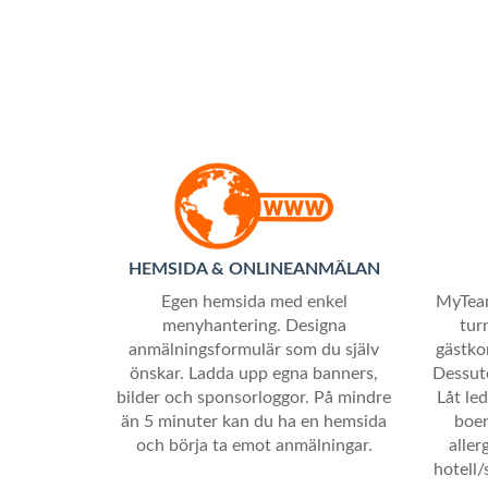
HEMSIDA & ONLINEANMÄLAN
Egen hemsida med enkel
MyTeam
menyhantering. Designa
tur
anmälningsformulär som du själv
gästkor
önskar. Ladda upp egna banners,
Dessuto
bilder och sponsorloggor. På mindre
Låt le
än 5 minuter kan du ha en hemsida
boen
och börja ta emot anmälningar.
aller
hotell/