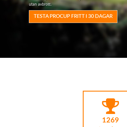
utan avbrott.
TESTA PROCUP FRITT I 30 DAGAR
1389